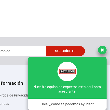
SUSCRÍBETE
nformación
Nuestro equipo de expertos está aqui para
asesorarte.
lítica de Privacidad
iendas
Hola, ¿cómo te podemos ayudar?