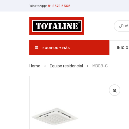
WhatsApp:
81 2572 8308
INICIO
EQUIPOS Y MÁS
Home
Equipo residencial
MBQ8-C