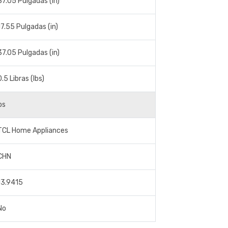
37.05 Pulgadas (in)
17.55 Pulgadas (in)
37.05 Pulgadas (in)
0.5 Libras (lbs)
os
TCL Home Appliances
CHN
13.9415
No