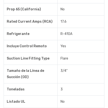
Prop 65 (California)
No
Rated Current Amps (RCA)
17.6
Refrigerante
R-410A
Incluye Control Remoto
Yes
Suction Line Fitting Type
Flare
Tamaño de la Línea de
3/4"
Succión (OD)
Toneladas
3
Listado UL
No