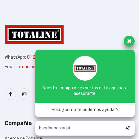
WhatsApp:
81 2572 8308
Email:
atencion@totalinemexico.com
Nuestro equipo de expertos está aqui para
asesorarte.
Hola, ¿cómo te podemos ayudar?
Compañía
Acerca de Totaline