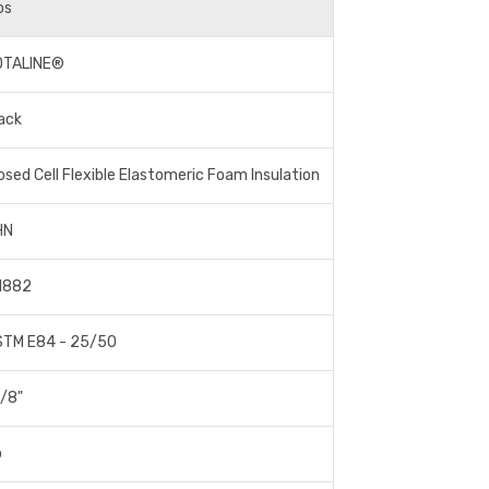
os
OTALINE®
ack
osed Cell Flexible Elastomeric Foam Insulation
HN
1882
STM E84 - 25/50
1/8"
o