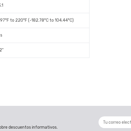
.1
97°F to 220°F (-182.78°C to 104.44°C)
es
2"
 sobre descuentos informativos.