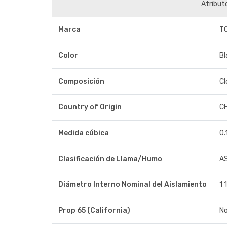
Atribut
Marca
T
Color
Bl
Composición
Cl
Country of Origin
C
Medida cúbica
0.
Clasificación de Llama/Humo
A
Diámetro Interno Nominal del Aislamiento
1 
Prop 65 (California)
N