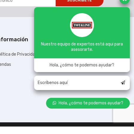
SUSCRÍBETE
nformación
Nuestro equipo de expertos está aqui para
asesorarte.
lítica de Privacidad
iendas
Hola, ¿cómo te podemos ayudar?
Hola, ¿cómo te podemos ayudar?