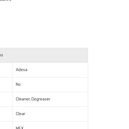
os
Adesa
No
Cleaner, Degreaser
Clear
MEX